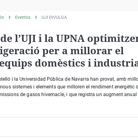
Virales
Televisión
lón
Eventos
UJI DIVULGA
Elecciones
de l’UJI i la UPNA optimitze
igeració per a millorar el
equips domèstics i industri
telló i la Universidad Pública de Navarra han provat, amb mill
i nous sistemes i elements que milloren el rendiment energètic 
emissions de gasos hivernacle, i que registra un augment anua