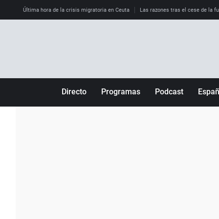
Última hora de la crisis migratoria en Ceuta
Las razones tras el cese de la f
Directo
Programas
Podcast
Espa
Más de uno
Los Perseguidos
Andalucía
Por fin
Malas decisiones
Aragón
Julia en la onda
Expedientes del más allá
Baleares
La brújula
El viaje del Guernica
Cantabria
Radioestadio
Invisibles
Cataluña
Radioestadio noche
Prohibido morirse
Comunidad de M
El colegio invisible
Esto no ha pasado
Comunitat Vale