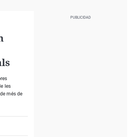
n
als
ores
de les
l de més de