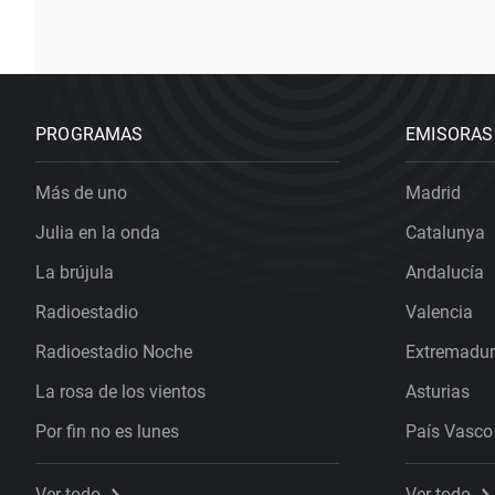
PROGRAMAS
EMISORAS
Más de uno
Madrid
Julia en la onda
Catalunya
La brújula
Andalucía
Radioestadio
Valencia
Radioestadio Noche
Extremadu
La rosa de los vientos
Asturias
Por fin no es lunes
País Vasco
Ver todo
Ver todo