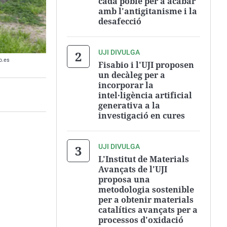
cada poble per a acabar
amb l'antigitanisme i la
desafecció
UJI DIVULGA
o.es
Fisabio i l'UJI proposen
un decàleg per a
incorporar la
intel·ligència artificial
generativa a la
investigació en cures
UJI DIVULGA
L'Institut de Materials
Avançats de l'UJI
proposa una
metodologia sostenible
per a obtenir materials
catalítics avançats per a
processos d'oxidació