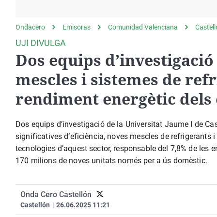
La rosa de los vientos
Caso
Extremadura
Gente viajera
Retornados
Galicia
Ondacero
Emisoras
Comunidad Valenciana
Castel
Como el perro y el
Equipo de investigación
La Rioja
UJI DIVULGA
gato
Dos equips d’investigació 
Operación Viuda
Navarra
Negra
País Vasco
mescles i sistemes de refr
rendiment energètic dels 
Dos equips d’investigació de la Universitat Jaume I de Cas
significatives d’eficiència, noves mescles de refrigerants 
tecnologies d’aquest sector, responsable del 7,8% de les 
170 milions de noves unitats només per a ús domèstic.
Onda Cero Castellón
Castellón
|
26.06.2025 11:21