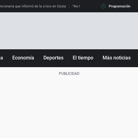
uncionaria que informó de la crisis en Ceuta
"No hay mafias, que no nos engañen": exper
Programación
ña
Economía
Deportes
El tiempo
Más noticias
Fútbol
Sociedad
Baloncesto
Mundo
Tenis
Salud
Motor
Cultura
Ciencia y Tecnología
adrid
Gastronomía
nciana
Medio ambiente