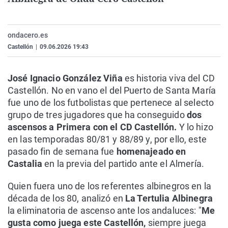
La rosa de los vientos
Caso
Extremadura
Virales
Gente viajera
Retornados
Galicia
Televisión
ondacero.es
Como el perro y el gat
Equipo de investigaci
La Rioja
Elecciones
Castellón
|
09.06.2026 19:43
Operación Viuda Negr
Navarra
José Ignacio González Viña
es historia viva del CD
País Vasco
Castellón. No en vano el del Puerto de Santa María
fue uno de los futbolistas que pertenece al selecto
grupo de tres jugadores que ha conseguido
dos
ascensos a Primera con el CD Castellón.
Y lo hizo
en las temporadas 80/81 y 88/89 y, por ello, este
pasado fin de semana fue
homenajeado en
Castalia
en la previa del partido ante el Almería.
Quien fuera uno de los referentes albinegros en la
década de los 80, analizó en
La Tertulia Albinegra
la eliminatoria de ascenso ante los andaluces: "
Me
gusta como juega este Castellón,
siempre juega