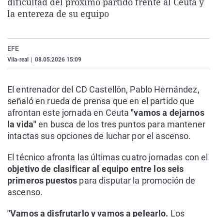
dificultad del próximo partido frente al Ceuta y
La rosa de los vientos
Caso
Extremadura
Virales
la entereza de su equipo
Gente viajera
Retornados
Galicia
Televisión
Como el perro y el gat
Equipo de investigaci
La Rioja
Elecciones
EFE
Operación Viuda Negr
Navarra
Vila-real
|
08.05.2026 15:09
País Vasco
El entrenador del CD Castellón, Pablo Hernández,
señaló en rueda de prensa que en el partido que
afrontan este jornada en Ceuta
"vamos a dejarnos
la vida"
en busca de los tres puntos para mantener
intactas sus opciones de luchar por el ascenso.
El técnico afronta las últimas cuatro jornadas con el
objetivo de clasificar al equipo entre los seis
primeros puestos
para disputar la promoción de
ascenso.
"Vamos a disfrutarlo y vamos a pelearlo.
Los