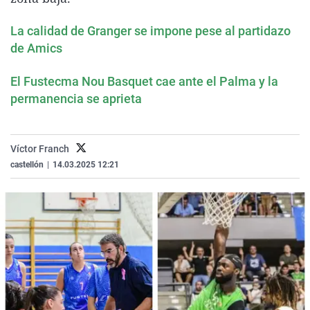
La rosa de los vientos
Caso
Extremadura
Virales
La calidad de Granger se impone pese al partidazo
Gente viajera
Retornados
Galicia
Televisión
de Amics
Como el perro y el gat
Equipo de investigaci
La Rioja
Elecciones
El Fustecma Nou Basquet cae ante el Palma y la
Operación Viuda Negr
Navarra
permanencia se aprieta
País Vasco
Víctor Franch
castellón
|
14.03.2025 12:21