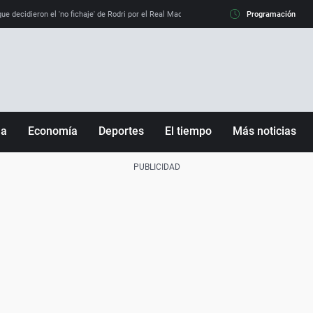
e decidieron el 'no fichaje' de Rodri por el Real Madrid y su 'sí' al Barça
Programación
La llamada de
ña
Economía
Deportes
El tiempo
Más noticias
Fútbol
Sociedad
Baloncesto
Mundo
Tenis
Salud
Motor
Cultura
Ciencia y Tecnología
adrid
Gastronomía
nciana
Medio ambiente