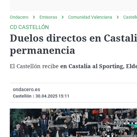
La rosa de los vientos
Caso
Extremadura
Gente viajera
Retornados
Galicia
Ondacero
Emisoras
Comunidad Valenciana
Castel
Como el perro y el
Equipo de investigación
La Rioja
CD CASTELLÓN
gato
Duelos directos en Castal
Operación Viuda
Navarra
Negra
País Vasco
permanencia
El Castellón recibe
en Castalia al Sporting, El
ondacero.es
Castellón
|
30.04.2025 15:11