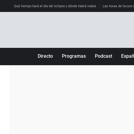
Qué tiempo hará el día del eclipse y dónde habrá nubes
Las horas de locura qu
Directo
Programas
Podcast
Espa
Más de uno
Los Perseguidos
Andalucía
Por fin
Malas decisiones
Aragón
Julia en la onda
Expedientes del más allá
Baleares
La brújula
El viaje del Guernica
Cantabria
Radioestadio
Invisibles
Cataluña
Radioestadio noche
Prohibido morirse
Comunidad de M
El colegio invisible
Esto no ha pasado
Comunitat Vale