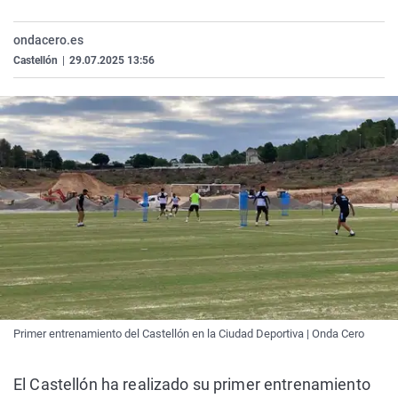
La rosa de los vientos
Caso
Extremadura
Virales
ondacero.es
Gente viajera
Retornados
Galicia
Televisión
Castellón
|
29.07.2025 13:56
Como el perro y el gat
Equipo de investigaci
La Rioja
Elecciones
Operación Viuda Negr
Navarra
País Vasco
Primer entrenamiento del Castellón en la Ciudad Deportiva | Onda Cero
El Castellón ha realizado su primer entrenamiento