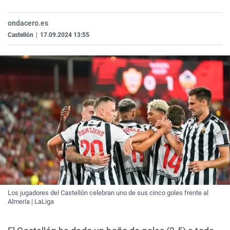
La rosa de los vientos
Caso
Extremadura
Virales
ondacero.es
Gente viajera
Retornados
Galicia
Televisión
Castellón
|
17.09.2024 13:55
Como el perro y el gat
Equipo de investigaci
La Rioja
Elecciones
Operación Viuda Negr
Navarra
País Vasco
Los jugadores del Castellón celebran uno de sus cinco goles frente al
Almería | LaLiga