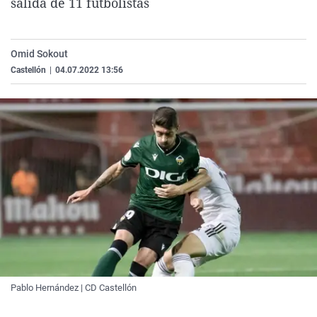
salida de 11 futbolistas
La rosa de los vientos
Caso
Extremadura
Virales
Gente viajera
Retornados
Galicia
Televisión
Omid Sokout
Como el perro y el gat
Equipo de investigaci
La Rioja
Elecciones
Castellón
|
04.07.2022 13:56
Operación Viuda Negr
Navarra
País Vasco
Pablo Hernández | CD Castellón