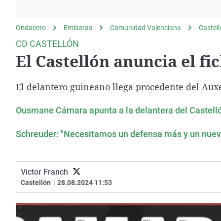
La rosa de los vientos
Caso
Extremadura
Gente viajera
Retornados
Galicia
Ondacero
Emisoras
Comunidad Valenciana
Castel
Como el perro y el
Equipo de investigación
La Rioja
CD CASTELLÓN
gato
El Castellón anuncia el 
Operación Viuda
Navarra
Negra
País Vasco
El delantero guineano llega procedente del Aux
Ousmane Cámara apunta a la delantera del Castell
Schreuder: "Necesitamos un defensa más y un nuev
Víctor Franch
Castellón
|
28.08.2024 11:53