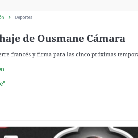
Virales
Televisión
lón
Deportes
Elecciones
fichaje de Ousmane Cámara
erre francés y firma para las cinco próximas tempor
ón
e"