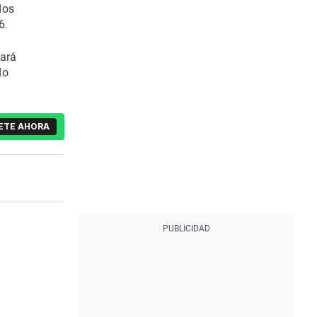
dos
6.
tará
do
ETE AHORA