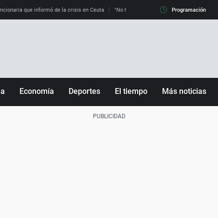
uncionaria que informó de la crisis en Ceuta
"No hay mafias, que no nos engañen": exper
Programación
ña
Economía
Deportes
El tiempo
Más noticias
Fútbol
Sociedad
Baloncesto
Mundo
Tenis
Salud
Motor
Cultura
Ciencia y Tecnología
adrid
Gastronomía
nciana
Medio ambiente