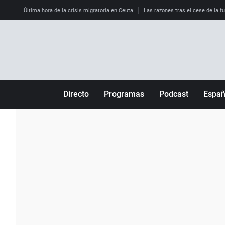
Última hora de la crisis migratoria en Ceuta
Las razones tras el cese de la f
Directo
Programas
Podcast
Espa
Más de uno
Los Perseguidos
Andalucía
Por fin
Malas decisiones
Aragón
Julia en la onda
Expedientes del más allá
Baleares
La brújula
El viaje del Guernica
Cantabria
Radioestadio
Invisibles
Cataluña
Radioestadio noche
Prohibido morirse
Comunidad de M
El colegio invisible
Esto no ha pasado
Comunitat Vale