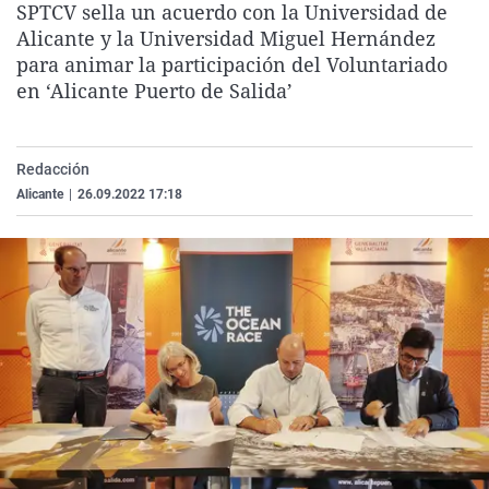
SPTCV sella un acuerdo con la Universidad de
La rosa de los vientos
Caso
Extremadura
Virales
Alicante y la Universidad Miguel Hernández
Gente viajera
Retornados
Galicia
Televisión
para animar la participación del Voluntariado
en ‘Alicante Puerto de Salida’
Como el perro y el gat
Equipo de investigaci
La Rioja
Elecciones
Operación Viuda Negr
Navarra
Redacción
País Vasco
Alicante
|
26.09.2022 17:18