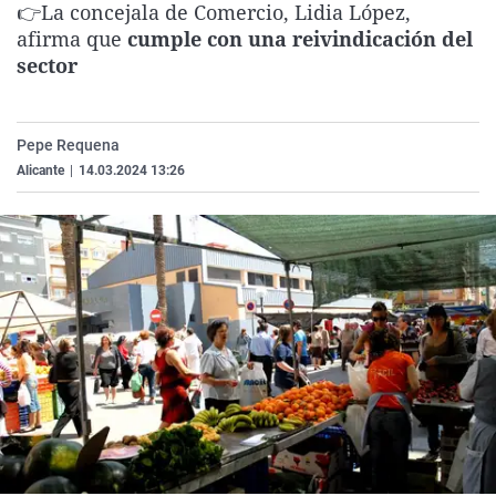
👉La concejala de Comercio, Lidia López,
La rosa de los vientos
Caso
Extremadura
Virales
afirma que
cumple con una reivindicación del
Gente viajera
Retornados
Galicia
Televisión
sector
Como el perro y el gat
Equipo de investigaci
La Rioja
Elecciones
Operación Viuda Negr
Navarra
Pepe Requena
Alicante
|
14.03.2024 13:26
País Vasco