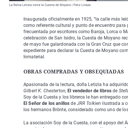
La Reina Letizia visita la Cuesta de Moyano | Patxi Linaza
Inaugurada oficialmente en 1925, “la calle más leí
como referente cultural y punto de encuentro para g
frecuentada por escritores como Baroja, Lorca o M
celebración de San Isidro, la Cuesta de Moyano rec
de mayo fue galardonada con la Gran Cruz que con
expediente para declarar la Cuesta de Moyano como 
Inmaterial.
OBRAS COMPRADAS Y OBSEQUIADAS
Apasionada de la lectura, doña Letizia ha adquirid
Gilbert K. Chesterton,
El vendedor de libros
de
Stef
Soy de la Cuesta y los libreros le han entregado co
El Señor de los anillos
de
JRR Tolkien
ilustrada a c
los hermanos Brönte, considerado como uno de los
La asociación Soy de la Cuesta, con el apoyo del 