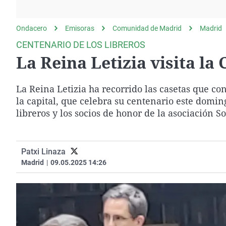
La rosa de los vientos
Caso
Extremadura
Gente viajera
Retornados
Galicia
Ondacero
Emisoras
Comunidad de Madrid
Madrid
Como el perro y el
Equipo de investigación
La Rioja
CENTENARIO DE LOS LIBREROS
gato
La Reina Letizia visita l
Operación Viuda
Navarra
Negra
País Vasco
La Reina Letizia ha recorrido las casetas que c
la capital, que celebra su centenario este domi
libreros y los socios de honor de la asociación So
Patxi Linaza
Madrid
|
09.05.2025 14:26