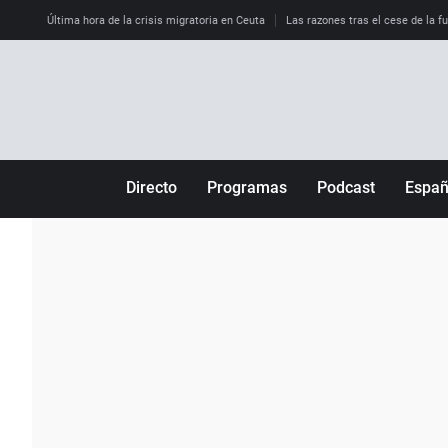
Última hora de la crisis migratoria en Ceuta
Las razones tras el cese de la f
Directo
Programas
Podcast
Espa
Más de uno
Los Perseguidos
Andalucía
Por fin
Malas decisiones
Aragón
Julia en la onda
Expedientes del más allá
Baleares
La brújula
El viaje del Guernica
Cantabria
Radioestadio
Invisibles
Cataluña
Radioestadio noche
Prohibido morirse
Comunidad de M
El colegio invisible
Esto no ha pasado
Comunitat Vale