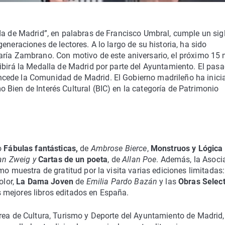
da de Madrid”, en palabras de Francisco Umbral, cumple un sig
eneraciones de lectores. A lo largo de su historia, ha sido
aría Zambrano. Con motivo de este aniversario, el próximo 15
ibirá la Medalla de Madrid por parte del Ayuntamiento. El pas
cede la Comunidad de Madrid. El Gobierno madrileño ha inici
Bien de Interés Cultural (BIC) en la categoría de Patrimonio
o
Fábulas fantásticas,
de
Ambrose Bierce
,
Monstruos y Lógica
an Zweig y
Cartas de un poeta
, de
Allan Poe
. Además, la Asoci
mo muestra de gratitud por la visita varias ediciones limitadas:
olor,
La Dama Joven
de
Emilia Pardo Bazán
y las
Obras Selec
 mejores libros editados en España.
Área de Cultura, Turismo y Deporte del Ayuntamiento de Madrid,