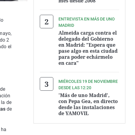
mes desde 2008
ENTREVISTA EN MÁS DE UNO
lo
MADRID
Almeida carga contra el
 mayo,
delegado del Gobierno
ado 2
en Madrid: "Espera que
ado el
pase algo en esta ciudad
para poder echármelo
en cara"
MIÉRCOLES 19 DE NOVIEMBRE
DESDE LAS 12:20
de
'Más de uno Madrid',
ación
con Pepa Gea, en directo
 la de
desde las instalaciones
tas
de
de YAMOVIL
 ha