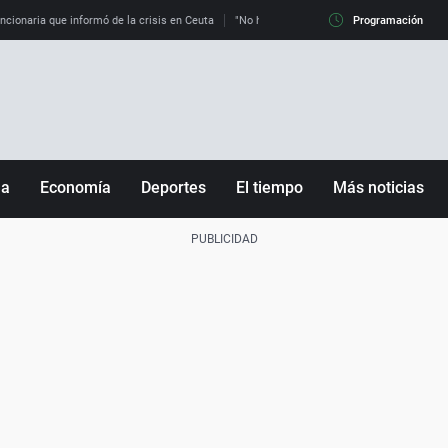
uncionaria que informó de la crisis en Ceuta
"No hay mafias, que no nos engañen": exper
Programación
ña
Economía
Deportes
El tiempo
Más noticias
Fútbol
Sociedad
Baloncesto
Mundo
Tenis
Salud
Motor
Cultura
Ciencia y Tecnología
adrid
Gastronomía
nciana
Medio ambiente