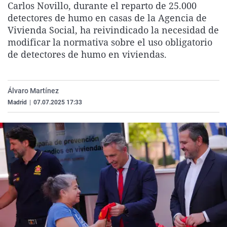
Carlos Novillo, durante el reparto de 25.000
La rosa de los vientos
Caso
Extremadura
Virales
detectores de humo en casas de la Agencia de
Gente viajera
Retornados
Galicia
Televisión
Vivienda Social, ha reivindicado la necesidad de
modificar la normativa sobre el uso obligatorio
Como el perro y el gat
Equipo de investigaci
La Rioja
Elecciones
de detectores de humo en viviendas.
Operación Viuda Negr
Navarra
País Vasco
Álvaro Martínez
Madrid
|
07.07.2025 17:33