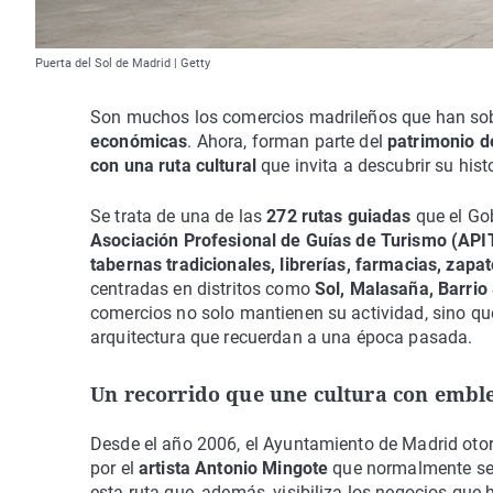
Puerta del Sol de Madrid | Getty
Son muchos los comercios madrileños que han sobr
económicas
. Ahora, forman parte del
patrimonio de
con una ruta cultural
que invita a descubrir su hist
Se trata de una de las
272 rutas guiadas
que el Gob
Asociación Profesional de Guías de Turismo (API
tabernas tradicionales, librerías, farmacias, zapat
centradas en distritos como
Sol, Malasaña, Barri
comercios no solo mantienen su actividad, sino 
arquitectura que recuerdan a una época pasada.
Un recorrido que une cultura con emb
Desde el año 2006, el Ayuntamiento de Madrid oto
por el
artista Antonio Mingote
que normalmente se e
esta ruta que, además, visibiliza los negocios que