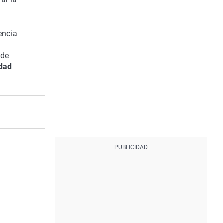
encia
 de
dad