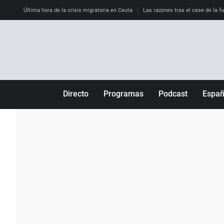
Última hora de la crisis migratoria en Ceuta
Las razones tras el cese de la f
Directo
Programas
Podcast
Espa
Más de uno
Los Perseguidos
Andalucía
Por fin
Malas decisiones
Aragón
Julia en la onda
Expedientes del más allá
Baleares
La brújula
El viaje del Guernica
Cantabria
Radioestadio
Invisibles
Cataluña
Radioestadio noche
Prohibido morirse
Comunidad de M
El colegio invisible
Esto no ha pasado
Comunitat Vale