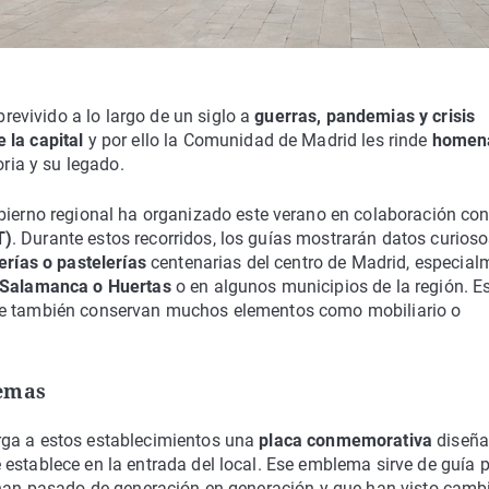
evivido a lo largo de un siglo a
guerras, pandemias y crisis
 la capital
y por ello la Comunidad de Madrid les rinde
homen
oria y su legado.
ierno regional ha organizado este verano en colaboración con
T)
. Durante estos recorridos, los guías mostrarán datos curios
erías o pastelerías
centenarias del centro de Madrid, especial
o Salamanca o Huertas
o en algunos municipios de la región. E
que también conservan muchos elementos como mobiliario o
lemas
rga a estos establecimientos una
placa conmemorativa
diseñ
stablece en la entrada del local. Ese emblema sirve de guía 
 han pasado de generación en generación y que han visto cambi