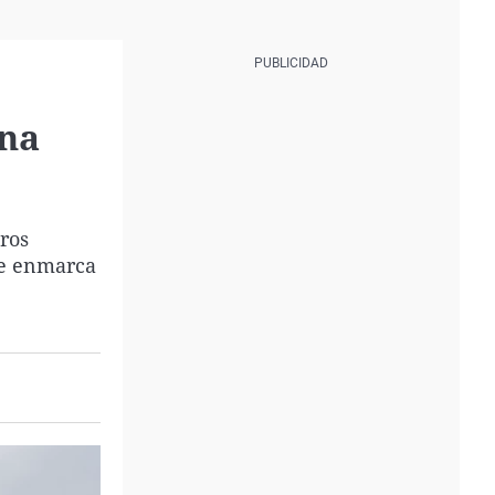
una
ros
 se enmarca