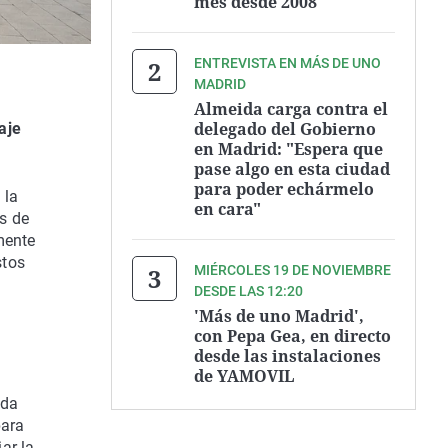
mes desde 2008
ENTREVISTA EN MÁS DE UNO
MADRID
Almeida carga contra el
delegado del Gobierno
aje
en Madrid: "Espera que
pase algo en esta ciudad
para poder echármelo
 la
en cara"
os de
mente
stos
MIÉRCOLES 19 DE NOVIEMBRE
DESDE LAS 12:20
'Más de uno Madrid',
con Pepa Gea, en directo
desde las instalaciones
de YAMOVIL
ada
para
ar la