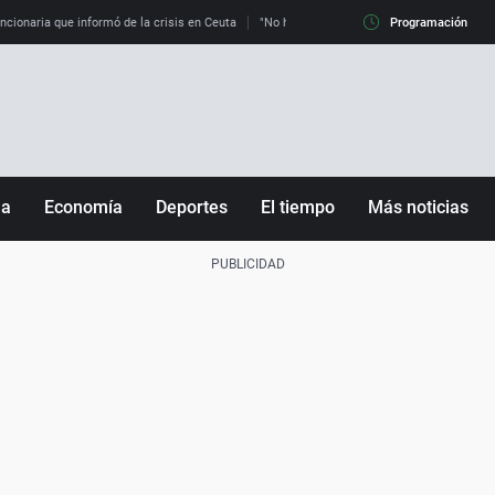
uncionaria que informó de la crisis en Ceuta
"No hay mafias, que no nos engañen": exper
Programación
ña
Economía
Deportes
El tiempo
Más noticias
Fútbol
Sociedad
Baloncesto
Mundo
Tenis
Salud
Motor
Cultura
Ciencia y Tecnología
adrid
Gastronomía
nciana
Medio ambiente