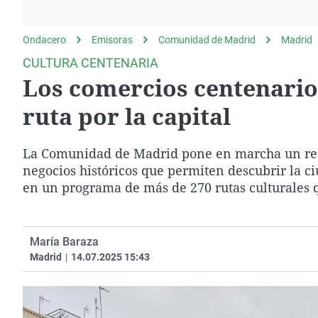
La rosa de los vientos
Caso
Extremadura
Gente viajera
Retornados
Galicia
Ondacero
Emisoras
Comunidad de Madrid
Madrid
Como el perro y el
Equipo de investigación
La Rioja
CULTURA CENTENARIA
gato
Los comercios centenario
Operación Viuda
Navarra
Negra
País Vasco
ruta por la capital
La Comunidad de Madrid pone en marcha un recorr
negocios históricos que permiten descubrir la ci
en un programa de más de 270 rutas culturales 
María Baraza
Madrid
|
14.07.2025 15:43