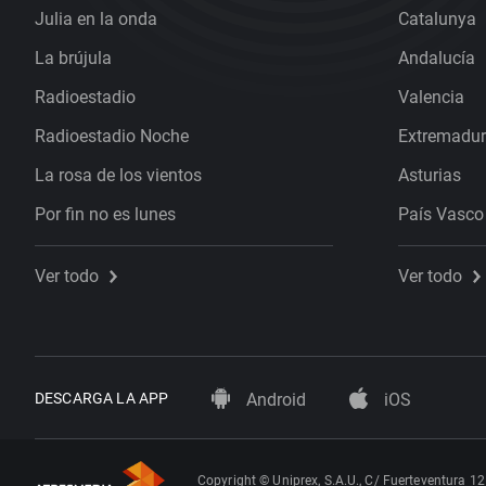
Julia en la onda
Catalunya
La brújula
Andalucía
Radioestadio
Valencia
Radioestadio Noche
Extremadu
La rosa de los vientos
Asturias
Por fin no es lunes
País Vasco
Ver todo
Ver todo
DESCARGA LA APP
Android
iOS
Copyright © Uniprex, S.A.U., C/ Fuerteventura 12