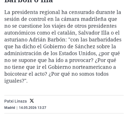
La rosa de los vientos
Caso
Extremadura
Virales
La presidenta regional ha censurado durante la
Gente viajera
Retornados
Galicia
Televisión
sesión de control en la cámara madrileña que
Como el perro y el gat
Equipo de investigaci
La Rioja
Elecciones
no se cuestione los viajes de otros presidentes
autonómicos como el catalán, Salvador Illa o el
Operación Viuda Negr
Navarra
asturiano Adrián Barbón: "con las barbaridades
País Vasco
que ha dicho el Gobierno de Sánchez sobre la
administración de los Estados Unidos, ¿por qué
no se supone que ha ido a provocar? ¿Por qué
no tiene que ir el Gobierno norteamericano a
boicotear el acto? ¿Por qué no somos todos
iguales?".
Patxi Linaza
Madrid
|
14.05.2026 13:27