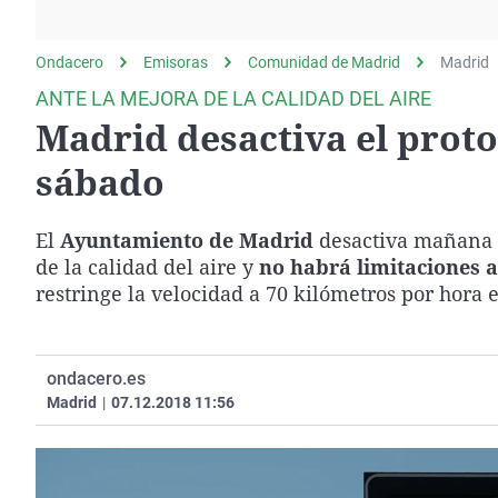
La rosa de los vientos
Caso
Extremadura
Gente viajera
Retornados
Galicia
Ondacero
Emisoras
Comunidad de Madrid
Madrid
Como el perro y el
Equipo de investigación
La Rioja
ANTE LA MEJORA DE LA CALIDAD DEL AIRE
gato
Madrid desactiva el prot
Operación Viuda
Navarra
Negra
País Vasco
sábado
El
Ayuntamiento de Madrid
desactiva mañana 
de la calidad del aire y
no habrá limitaciones al
restringe la velocidad a 70 kilómetros por hora e
ondacero.es
Madrid
|
07.12.2018 11:56