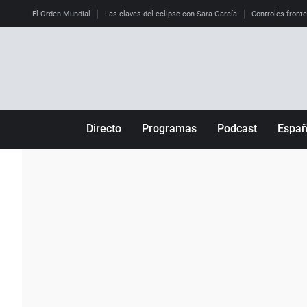
El Orden Mundial
Las claves del eclipse con Sara García
Controles front
Directo
Programas
Podcast
Espa
Más de uno
Los Perseguidos
Andalucía
Por fin
Malas decisiones
Aragón
Julia en la onda
Expedientes del más allá
Baleares
La brújula
El viaje del Guernica
Cantabria
Radioestadio
Invisibles
Cataluña
Radioestadio noche
Prohibido morirse
Comunidad de M
El colegio invisible
Esto no ha pasado
Comunitat Vale