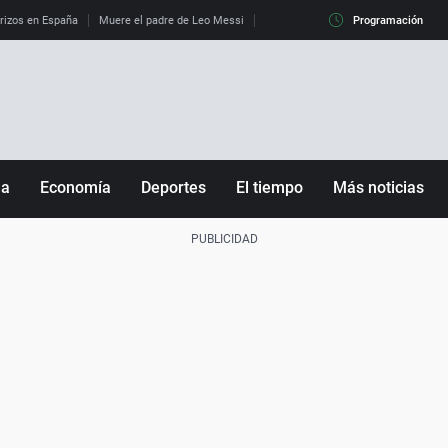
erizos en España
Muere el padre de Leo Messi
La diferencia entre observar el eclip
Programación
ña
Economía
Deportes
El tiempo
Más noticias
Fútbol
Sociedad
Baloncesto
Mundo
Tenis
Salud
Motor
Cultura
Ciencia y Tecnología
adrid
Gastronomía
nciana
Medio ambiente