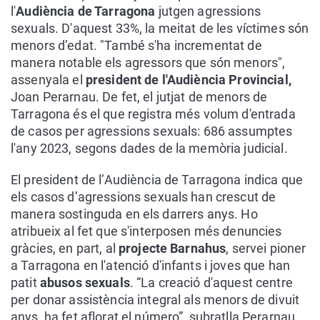
l'
Audiència de Tarragona
jutgen agressions
sexuals. D'aquest 33%, la meitat de les víctimes són
menors d’edat. "També s'ha incrementat de
manera notable els agressors que són menors",
assenyala el
president de l'Audiència Provincial,
Joan Perarnau. De fet, el jutjat de menors de
Tarragona és el que registra més volum d'entrada
de casos per agressions sexuals: 686 assumptes
l'any 2023, segons dades de la memòria judicial.
El president de l’Audiència de Tarragona indica que
els casos d’agressions sexuals han crescut de
manera sostinguda en els darrers anys. Ho
atribueix al fet que s'interposen més denuncies
gràcies, en part, al
projecte Barnahus
, servei pioner
a Tarragona en l'atenció d'infants i joves que han
patit
abusos sexuals
. “La creació d'aquest centre
per donar assistència integral als menors de divuit
anys, ha fet aflorat el número”, subratlla Perarnau.