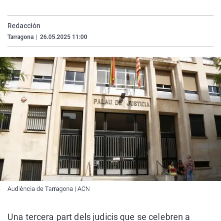
La rosa de los vientos
Caso
Extremadura
Virales
Gente viajera
Retornados
Galicia
Televisión
Redacción
Tarragona
|
26.05.2025 11:00
Como el perro y el gat
Equipo de investigaci
La Rioja
Elecciones
Operación Viuda Negr
Navarra
País Vasco
Audiència de Tarragona | ACN
Una tercera part dels judicis que se celebren a