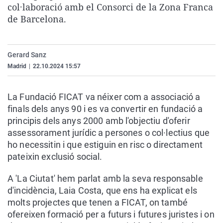
col·laboració amb el Consorci de la Zona Franca
La rosa de los vientos
Caso
Extremadura
Virales
de Barcelona.
Gente viajera
Retornados
Galicia
Televisión
Como el perro y el gat
Equipo de investigaci
La Rioja
Elecciones
Gerard Sanz
Operación Viuda Negr
Navarra
Madrid
|
22.10.2024 15:57
País Vasco
La Fundació FICAT va néixer com a associació a
finals dels anys 90 i es va convertir en fundació a
principis dels anys 2000 amb l'objectiu d'oferir
assessorament jurídic a persones o col·lectius que
ho necessitin i que estiguin en risc o directament
pateixin exclusió social.
A 'La Ciutat' hem parlat amb la seva responsable
d'incidència, Laia Costa, que ens ha explicat els
molts projectes que tenen a FICAT, on també
ofereixen formació per a futurs i futures juristes i on