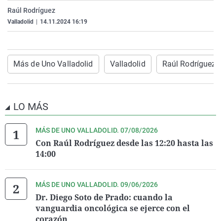
La rosa de los vientos
Caso
Extremadura
Virales
Raúl Rodríguez
Valladolid
|
14.11.2024 16:19
Gente viajera
Retornados
Galicia
Televisión
Como el perro y el gat
Equipo de investigaci
La Rioja
Elecciones
Operación Viuda Negr
Navarra
Más de Uno Valladolid
Valladolid
Raúl Rodríguez
País Vasco
LO MÁS
MÁS DE UNO VALLADOLID. 07/08/2026
Con Raúl Rodríguez desde las 12:20 hasta las
14:00
MÁS DE UNO VALLADOLID. 09/06/2026
Dr. Diego Soto de Prado: cuando la
vanguardia oncológica se ejerce con el
corazón