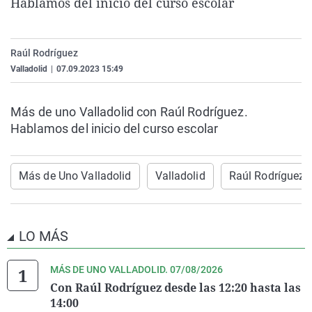
Hablamos del inicio del curso escolar
La rosa de los vientos
Caso
Extremadura
Virales
Gente viajera
Retornados
Galicia
Televisión
Raúl Rodríguez
Como el perro y el gat
Equipo de investigaci
La Rioja
Elecciones
Valladolid
|
07.09.2023 15:49
Operación Viuda Negr
Navarra
País Vasco
Más de uno Valladolid con Raúl Rodríguez.
Hablamos del inicio del curso escolar
Más de Uno Valladolid
Valladolid
Raúl Rodríguez
LO MÁS
MÁS DE UNO VALLADOLID. 07/08/2026
Con Raúl Rodríguez desde las 12:20 hasta las
14:00