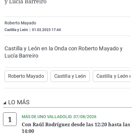
y Lucía Barreiro
La rosa de los vientos
Caso
Extremadura
Virales
Gente viajera
Retornados
Galicia
Televisión
Roberto Mayado
Como el perro y el gat
Equipo de investigaci
La Rioja
Elecciones
Castilla y León
|
01.02.2023 17:44
Operación Viuda Negr
Navarra
País Vasco
Castilla y León en la Onda con Roberto Mayado y
Lucía Barreiro
Roberto Mayado
Castilla y León
Castilla y León e
LO MÁS
MÁS DE UNO VALLADOLID. 07/08/2026
Con Raúl Rodríguez desde las 12:20 hasta las
14:00