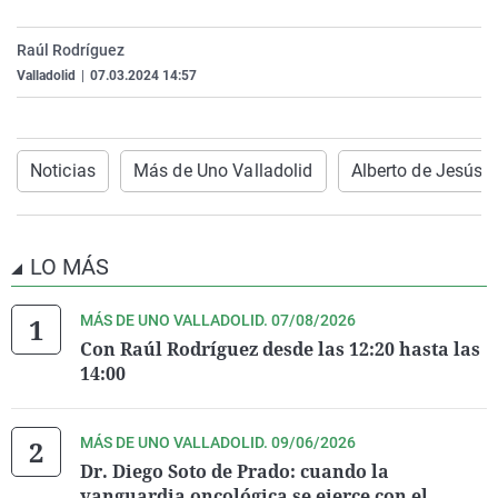
La rosa de los vientos
Caso
Extremadura
Virales
Raúl Rodríguez
Gente viajera
Retornados
Galicia
Televisión
Valladolid
|
07.03.2024 14:57
Como el perro y el gat
Equipo de investigaci
La Rioja
Elecciones
Operación Viuda Negr
Navarra
Noticias
Más de Uno Valladolid
Alberto de Jesús
País Vasco
LO MÁS
MÁS DE UNO VALLADOLID. 07/08/2026
Con Raúl Rodríguez desde las 12:20 hasta las
14:00
MÁS DE UNO VALLADOLID. 09/06/2026
Dr. Diego Soto de Prado: cuando la
vanguardia oncológica se ejerce con el