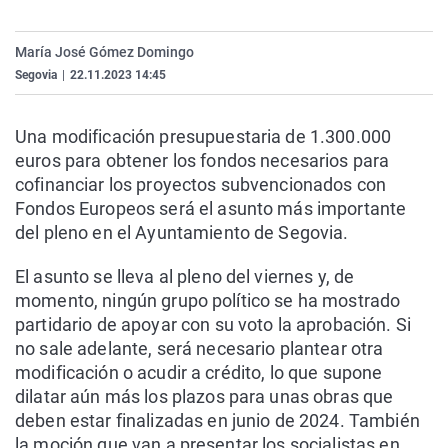
La rosa de los vientos
Caso
Extremadura
Virales
Gente viajera
Retornados
Galicia
Televisión
María José Gómez Domingo
Segovia
|
22.11.2023 14:45
Como el perro y el gat
Equipo de investigaci
La Rioja
Elecciones
Operación Viuda Negr
Navarra
Una modificación presupuestaria de 1.300.000
País Vasco
euros para obtener los fondos necesarios para
cofinanciar los proyectos subvencionados con
Fondos Europeos será el asunto más importante
del pleno en el Ayuntamiento de Segovia.
El asunto se lleva al pleno del viernes y, de
momento, ningún grupo político se ha mostrado
partidario de apoyar con su voto la aprobación. Si
no sale adelante, será necesario plantear otra
modificación o acudir a crédito, lo que supone
dilatar aún más los plazos para unas obras que
deben estar finalizadas en junio de 2024. También
la moción que van a presentar los socialistas en