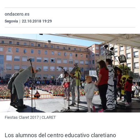
La rosa de los vientos
Caso
Extremadura
Virales
ondacero.es
Gente viajera
Retornados
Galicia
Televisión
Segovia
|
22.10.2018 19:29
Como el perro y el gat
Equipo de investigaci
La Rioja
Elecciones
Operación Viuda Negr
Navarra
País Vasco
Fiestas Claret 2017 | CLARET
Los alumnos del centro educativo claretiano