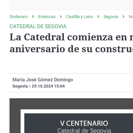
La rosa de los vientos
Caso
Extremadura
Gente viajera
Retornados
Galicia
Ondacero
Emisoras
Castilla y Leon
Segovia
No
Como el perro y el
Equipo de investigación
La Rioja
CATEDRAL DE SEGOVIA
gato
La Catedral comienza en 
Operación Viuda
Navarra
Negra
País Vasco
aniversario de su constr
María José Gómez Domingo
Segovia
|
29.10.2024 15:04