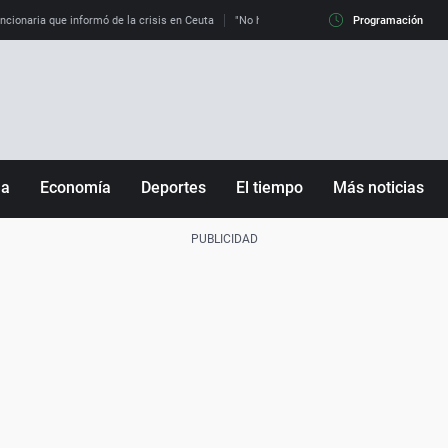
uncionaria que informó de la crisis en Ceuta
"No hay mafias, que no nos engañen": exper
Programación
ña
Economía
Deportes
El tiempo
Más noticias
Fútbol
Sociedad
Baloncesto
Mundo
Tenis
Salud
Motor
Cultura
Ciencia y Tecnología
adrid
Gastronomía
nciana
Medio ambiente