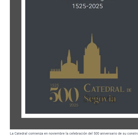
La Catedral comienza en noviembre la celebración del 500 aniversario de su const