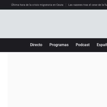
Última hora de la crisis migratoria en Ceuta
Las razones tras el cese de la f
Directo
Programas
Podcast
Espa
Más de uno
Los Perseguidos
Andalucía
Por fin
Malas decisiones
Aragón
Julia en la onda
Expedientes del más allá
Baleares
La brújula
El viaje del Guernica
Cantabria
Radioestadio
Invisibles
Cataluña
Radioestadio noche
Prohibido morirse
Comunidad de M
El colegio invisible
Esto no ha pasado
Comunitat Vale