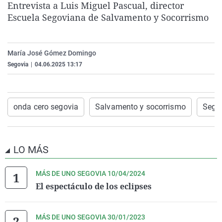
Entrevista a Luis Miguel Pascual, director
La rosa de los vientos
Caso
Extremadura
Virales
Escuela Segoviana de Salvamento y Socorrismo
Gente viajera
Retornados
Galicia
Televisión
Como el perro y el gat
Equipo de investigaci
La Rioja
Elecciones
María José Gómez Domingo
Operación Viuda Negr
Navarra
Segovia
|
04.06.2025 13:17
País Vasco
onda cero segovia
Salvamento y socorrismo
Sego
LO MÁS
MÁS DE UNO SEGOVIA 10/04/2024
El espectáculo de los eclipses
MÁS DE UNO SEGOVIA 30/01/2023