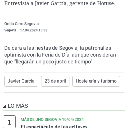
Entrevista a Javier García, gerente de Hotuse.
La rosa de los vientos
Caso
Extremadura
Virales
Gente viajera
Retornados
Galicia
Televisión
Onda Cero Segovia
Como el perro y el gat
Equipo de investigaci
La Rioja
Elecciones
Segovia
|
17.04.2024 13:38
Operación Viuda Negr
Navarra
País Vasco
De cara a las fiestas de Segovia, la patronal es
optimista con la Feria de Día, aunque consideran
que "llegarán un poco justo de tiempo"
Javier García
23 de abril
Hostelería y turismo
LO MÁS
MÁS DE UNO SEGOVIA 10/04/2024
El espectáculo de los eclipses