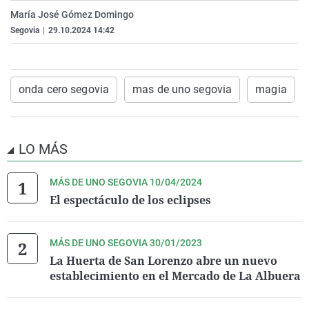
La rosa de los vientos
Caso
Extremadura
Virales
María José Gómez Domingo
Segovia
|
29.10.2024 14:42
Gente viajera
Retornados
Galicia
Televisión
Como el perro y el gat
Equipo de investigaci
La Rioja
Elecciones
Operación Viuda Negr
Navarra
onda cero segovia
mas de uno segovia
magia
País Vasco
LO MÁS
MÁS DE UNO SEGOVIA 10/04/2024
El espectáculo de los eclipses
MÁS DE UNO SEGOVIA 30/01/2023
La Huerta de San Lorenzo abre un nuevo
establecimiento en el Mercado de La Albuera