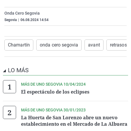
La rosa de los vientos
Caso
Extremadura
Virales
Onda Cero Segovia
Gente viajera
Retornados
Galicia
Televisión
Segovia
|
06.08.2024 14:54
Como el perro y el gat
Equipo de investigaci
La Rioja
Elecciones
Operación Viuda Negr
Navarra
Chamartín
onda cero segovia
avant
retrasos
País Vasco
LO MÁS
MÁS DE UNO SEGOVIA 10/04/2024
El espectáculo de los eclipses
MÁS DE UNO SEGOVIA 30/01/2023
La Huerta de San Lorenzo abre un nuevo
establecimiento en el Mercado de La Albuera