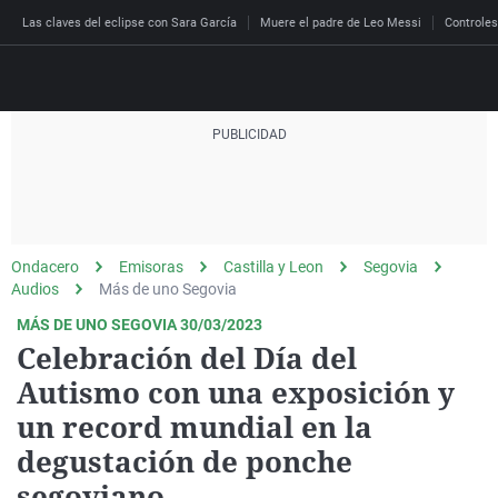
Las claves del eclipse con Sara García
Muere el padre de Leo Messi
Controles
Directo
Programas
Podcast
Más de uno
Los Perseguidos
Andalucía
Fútbol
Sociedad
Ondacero
Emisoras
Castilla y Leon
Segovia
España
Por fin
Malas decisiones
Aragón
Baloncesto
Mundo
Audios
Más de uno Segovia
Economía
Julia en la onda
Expedientes del más a
Baleares
Tenis
Salud
MÁS DE UNO SEGOVIA 30/03/2023
Celebración del Día del
Deportes
La brújula
El viaje del Guernica
Cantabria
Motor
Cultura
Autismo con una exposición y
El tiempo
Radioestadio
Invisibles
Cataluña
Ciencia y Tecnología
un record mundial en la
Más noticias
Radioestadio noche
Prohibido morirse
Comunidad de Madrid
Gastronomía
degustación de ponche
El colegio invisible
Esto no ha pasado
Comunitat Valenciana
Medio ambiente
segoviano