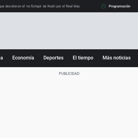
e decidieron el 'no fichaje' de Rodri por el Real Madrid y su 'sí' al Barça
Programación
La llamada de
ña
Economía
Deportes
El tiempo
Más noticias
Fútbol
Sociedad
Baloncesto
Mundo
Tenis
Salud
Motor
Cultura
Ciencia y Tecnología
adrid
Gastronomía
nciana
Medio ambiente