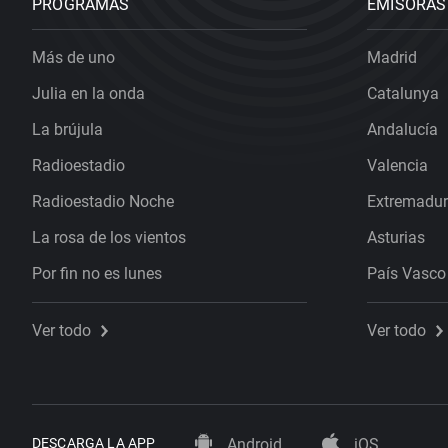
PROGRAMAS
EMISORAS
Más de uno
Madrid
Julia en la onda
Catalunya
La brújula
Andalucía
Radioestadio
Valencia
Radioestadio Noche
Extremadu
La rosa de los vientos
Asturias
Por fin no es lunes
País Vasco
Ver todo
Ver todo
DESCARGA LA APP
Android
iOS