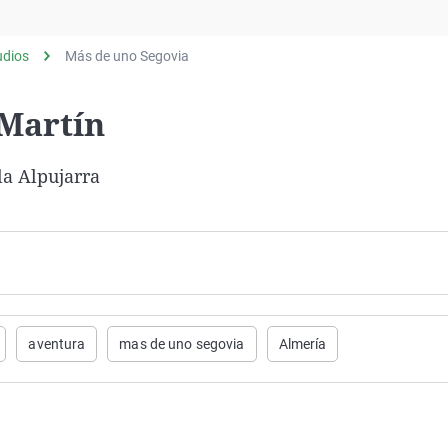
Virales
Televisión
udios
Más de uno Segovia
Elecciones
 Martín
la Alpujarra
aventura
mas de uno segovia
Almería