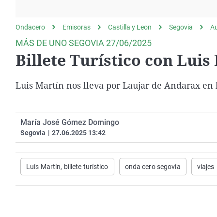
La rosa de los vientos
Caso
Extremadura
Gente viajera
Retornados
Galicia
Ondacero
Emisoras
Castilla y Leon
Segovia
A
Como el perro y el
Equipo de investigación
La Rioja
MÁS DE UNO SEGOVIA 27/06/2025
gato
Billete Turístico con Luis
Operación Viuda
Navarra
Negra
País Vasco
Luis Martín nos lleva por Laujar de Andarax en 
María José Gómez Domingo
Segovia
|
27.06.2025 13:42
Luis Martín, billete turístico
onda cero segovia
viajes