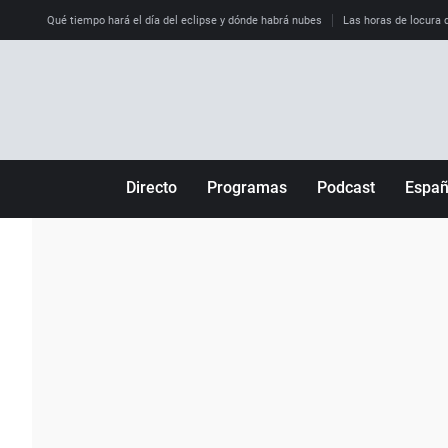
Qué tiempo hará el día del eclipse y dónde habrá nubes
Las horas de locura qu
Directo
Programas
Podcast
Espa
Más de uno
Los Perseguidos
Andalucía
Por fin
Malas decisiones
Aragón
Julia en la onda
Expedientes del más allá
Baleares
La brújula
El viaje del Guernica
Cantabria
Radioestadio
Invisibles
Cataluña
Radioestadio noche
Prohibido morirse
Comunidad de M
El colegio invisible
Esto no ha pasado
Comunitat Vale