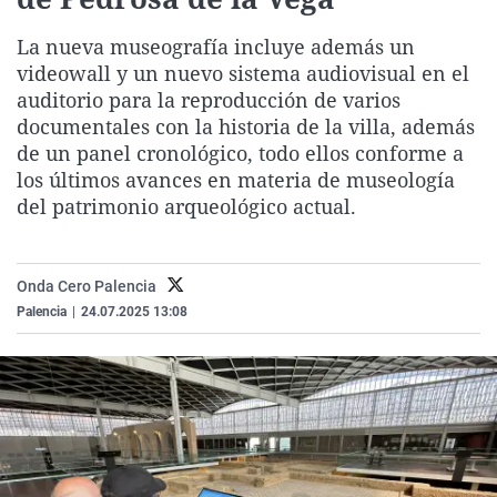
La rosa de los vientos
Caso
Extremadura
Virales
La nueva museografía incluye además un
Gente viajera
Retornados
Galicia
Televisión
videowall y un nuevo sistema audiovisual en el
Como el perro y el gat
Equipo de investigaci
La Rioja
Elecciones
auditorio para la reproducción de varios
documentales con la historia de la villa, además
Operación Viuda Negr
Navarra
de un panel cronológico, todo ellos conforme a
País Vasco
los últimos avances en materia de museología
del patrimonio arqueológico actual.
Onda Cero Palencia
Palencia
|
24.07.2025 13:08