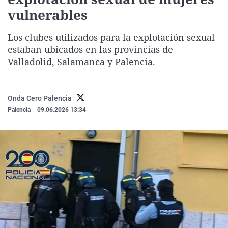
La rosa de los vientos
Caso
Extremadura
Virales
vulnerables
Gente viajera
Retornados
Galicia
Televisión
Los clubes utilizados para la explotación sexual
Como el perro y el gat
Equipo de investigaci
La Rioja
Elecciones
estaban ubicados en las provincias de
Valladolid, Salamanca y Palencia.
Operación Viuda Negr
Navarra
País Vasco
Onda Cero Palencia
Palencia
|
09.06.2026 13:34