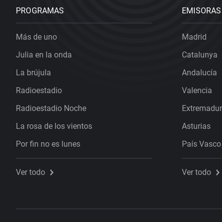
PROGRAMAS
EMISORAS
Más de uno
Madrid
Julia en la onda
Catalunya
La brújula
Andalucía
Radioestadio
Valencia
Radioestadio Noche
Extremadu
La rosa de los vientos
Asturias
Por fin no es lunes
País Vasco
Ver todo
Ver todo