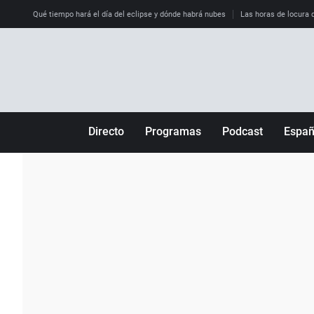
Qué tiempo hará el día del eclipse y dónde habrá nubes
Las horas de locura qu
Directo
Programas
Podcast
Espa
Más de uno
Los Perseguidos
Andalucía
Por fin
Malas decisiones
Aragón
Julia en la onda
Expedientes del más allá
Baleares
La brújula
El viaje del Guernica
Cantabria
Radioestadio
Invisibles
Cataluña
Radioestadio noche
Prohibido morirse
Comunidad de M
El colegio invisible
Esto no ha pasado
Comunitat Vale