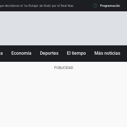
e decidieron el 'no fichaje' de Rodri por el Real Madrid y su 'sí' al Barça
Programación
La llamada de
ña
Economía
Deportes
El tiempo
Más noticias
Fútbol
Sociedad
Baloncesto
Mundo
Tenis
Salud
Motor
Cultura
Ciencia y Tecnología
adrid
Gastronomía
nciana
Medio ambiente