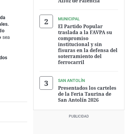
Alfoz de Palencia
da
MUNICIPAL
ales.
El Partido Popular
do
traslada a la FAVPA su
o
sea
compromiso
institucional y sin
fisuras en la defensa del
soterramiento del
ados
ferrocarril
SAN ANTOLÍN
Presentados los carteles
de la Feria Taurina de
San Antolín 2026