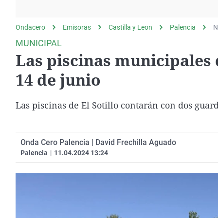
La rosa de los vientos
Caso
Extremadura
Gente viajera
Retornados
Galicia
Ondacero
Emisoras
Castilla y Leon
Palencia
N
Como el perro y el
Equipo de investigación
La Rioja
MUNICIPAL
gato
Las piscinas municipales 
Operación Viuda
Navarra
Negra
País Vasco
14 de junio
Las piscinas de El Sotillo contarán con dos guard
Onda Cero Palencia | David Frechilla Aguado
Palencia
|
11.04.2024 13:24