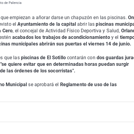
nto de Palencia
 que empiezan a añorar darse un chapuzón en las piscinas.
On
evisto el
Ayuntamiento de la capital
abrir las
piscinas municip
a Cero
, el concejal de Actividad Físico Deportiva y Salud,
Orlan
 estén
acabados los trabajos de acondicionamiento
y el
tiemp
cinas municipales abrirán sus puertas el viernes 14 de junio.
s que las
piscinas de El Sotillo
contarán con
dos guardas jur
a
"se quiere evitar que en determinadas horas puedan surgir
de las órdenes de los socorristas".
no Municipal
se aprobará el
Reglamento de uso de las