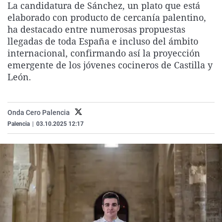
La candidatura de Sánchez, un plato que está
La rosa de los vientos
Caso
Extremadura
Virales
elaborado con producto de cercanía palentino,
Gente viajera
Retornados
Galicia
Televisión
ha destacado entre numerosas propuestas
llegadas de toda España e incluso del ámbito
Como el perro y el gat
Equipo de investigaci
La Rioja
Elecciones
internacional, confirmando así la proyección
Operación Viuda Negr
Navarra
emergente de los jóvenes cocineros de Castilla y
León.
País Vasco
Onda Cero Palencia
Palencia
|
03.10.2025 12:17