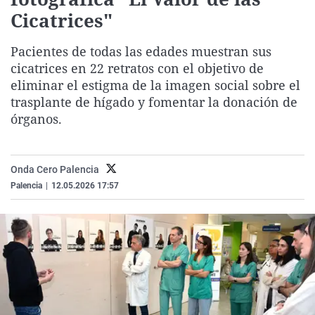
La rosa de los vientos
Caso
Extremadura
Virales
Cicatrices"
Gente viajera
Retornados
Galicia
Televisión
Pacientes de todas las edades muestran sus
Como el perro y el gat
Equipo de investigaci
La Rioja
Elecciones
cicatrices en 22 retratos con el objetivo de
eliminar el estigma de la imagen social sobre el
Operación Viuda Negr
Navarra
trasplante de hígado y fomentar la donación de
País Vasco
órganos.
Onda Cero Palencia
Palencia
|
12.05.2026 17:57