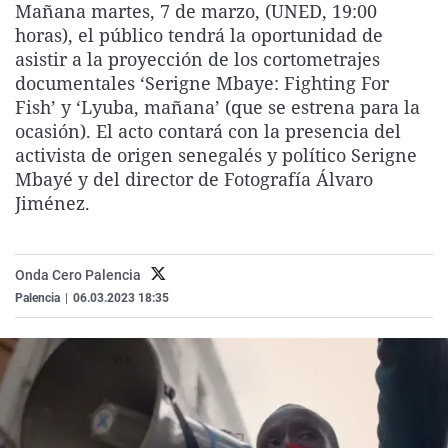
Mañana martes, 7 de marzo, (UNED, 19:00
La rosa de los vientos
Caso
Extremadura
Virales
horas), el público tendrá la oportunidad de
Gente viajera
Retornados
Galicia
Televisión
asistir a la proyección de los cortometrajes
documentales ‘Serigne Mbaye: Fighting For
Como el perro y el gat
Equipo de investigaci
La Rioja
Elecciones
Fish’ y ‘Lyuba, mañana’ (que se estrena para la
Operación Viuda Negr
Navarra
ocasión). El acto contará con la presencia del
activista de origen senegalés y político Serigne
País Vasco
Mbayé y del director de Fotografía Álvaro
Jiménez.
Onda Cero Palencia
Palencia
|
06.03.2023 18:35