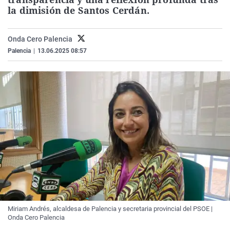
La rosa de los vientos
Caso
Extremadura
Virales
la dimisión de Santos Cerdán.
Gente viajera
Retornados
Galicia
Televisión
Onda Cero Palencia
Como el perro y el gat
Equipo de investigaci
La Rioja
Elecciones
Palencia
|
13.06.2025 08:57
Operación Viuda Negr
Navarra
País Vasco
Miriam Andrés, alcaldesa de Palencia y secretaria provincial del PSOE |
Onda Cero Palencia