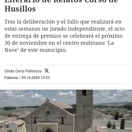
La rosa de los vientos
Caso
Extremadura
Virales
Husillos
Gente viajera
Retornados
Galicia
Televisión
Tras la deliberación y el fallo que realizará en
Como el perro y el gat
Equipo de investigaci
La Rioja
Elecciones
estas semanas un jurado independiente, el acto
de entrega de premios se celebrará el próximo
Operación Viuda Negr
Navarra
30 de noviembre en el centro multiusos ‘La
País Vasco
Nave’ de este municipio.
Onda Cero Palencia
Palencia
|
09.10.2025 13:33