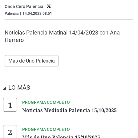
La rosa de los vientos
Caso
Extremadura
Virales
Onda Cero Palencia
Palencia
|
14.04.2023 08:51
Gente viajera
Retornados
Galicia
Televisión
Como el perro y el gat
Equipo de investigaci
La Rioja
Elecciones
Noticias Palencia Matinal 14/04/2023 con Ana
Operación Viuda Negr
Navarra
Herrero
País Vasco
Más de Uno Palencia
LO MÁS
PROGRAMA COMPLETO
Noticias Mediodía Palencia 15/10/2025
PROGRAMA COMPLETO
Más de Uno Palencia 15/10/2025