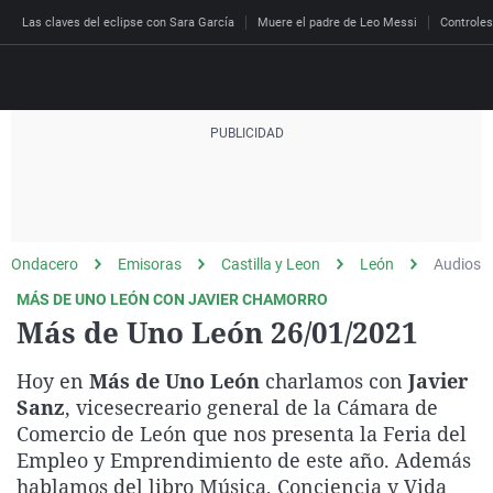
Las claves del eclipse con Sara García
Muere el padre de Leo Messi
Controles
Directo
Programas
Podcast
Más de uno
Los Perseguidos
Andalucía
Fútbol
Sociedad
Ondacero
Emisoras
Castilla y Leon
León
Audios
España
Por fin
Malas decisiones
Aragón
Baloncesto
Mundo
MÁS DE UNO LEÓN CON JAVIER CHAMORRO
Economía
Julia en la onda
Expedientes del más a
Baleares
Tenis
Salud
Más de Uno León 26/01/2021
Deportes
La brújula
El viaje del Guernica
Cantabria
Motor
Cultura
Hoy en
Más de Uno León
charlamos con
Javier
El tiempo
Radioestadio
Invisibles
Cataluña
Ciencia y Tecnología
Sanz
, vicesecreario general de la Cámara de
Más noticias
Comercio de León que nos presenta la Feria del
Radioestadio noche
Prohibido morirse
Comunidad de Madrid
Gastronomía
Empleo y Emprendimiento de este año. Además
El colegio invisible
Esto no ha pasado
Comunitat Valenciana
Medio ambiente
hablamos del libro Música, Conciencia y Vida