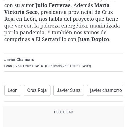
con su autor
Julio Ferreras
. Además
María
La rosa de los vientos
Caso
Extremadura
Virales
Victoria Seco
, presidenta provincial de Cruz
Gente viajera
Retornados
Galicia
Televisión
Roja en León, nos habla del proyecto que tiene
Como el perro y el gat
Equipo de investigaci
La Rioja
Elecciones
que ver con la pobreza energética, maximizada
por la pandemia. Y también nos vamos de
Operación Viuda Negr
Navarra
comprinas a El Serranillo con
Juan Dopico
.
País Vasco
Javier Chamorro
León
|
26.01.2021 14:14
(Publicado 26.01.2021 14:09)
León
Cruz Roja
Javier Sanz
javier chamorro