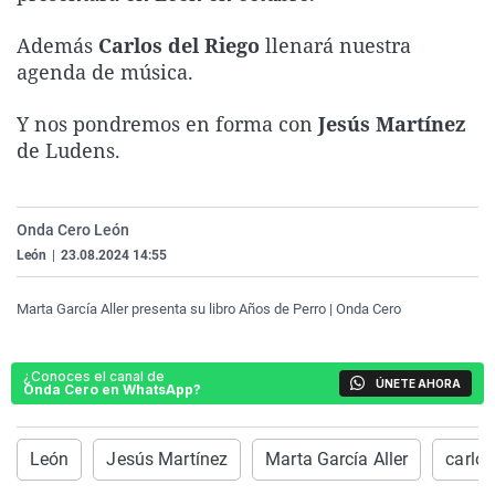
La rosa de los vientos
Caso
Extremadura
Virales
Además
Carlos del Riego
llenará nuestra
Gente viajera
Retornados
Galicia
Televisión
agenda de música.
Como el perro y el gat
Equipo de investigaci
La Rioja
Elecciones
Y nos pondremos en forma con
Jesús Martínez
Operación Viuda Negr
Navarra
de Ludens.
País Vasco
Onda Cero León
León
|
23.08.2024 14:55
Marta García Aller presenta su libro Años de Perro | Onda Cero
¿Conoces el canal de
ÚNETE AHORA
Onda Cero en WhatsApp?
León
Jesús Martínez
Marta García Aller
carlos