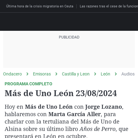
Última hora de la crisis migratoria en Ceuta
Las razones tras el cese de la funcion
Directo
Programas
Podcast
Más de uno
Los Perseguidos
Andalucía
Fútbol
Sociedad
Ondacero
Emisoras
Castilla y Leon
León
Audios
España
Por fin
Malas decisiones
Aragón
Baloncesto
Mundo
PROGRAMA COMPLETO
Economía
Julia en la onda
Expedientes del más a
Baleares
Tenis
Salud
Más de Uno León 23/08/2024
Deportes
La brújula
El viaje del Guernica
Cantabria
Motor
Cultura
Hoy en
Más de Uno León
con
Jorge Lozano
,
El tiempo
Radioestadio
Invisibles
Cataluña
Ciencia y Tecnología
hablaremos con
Marta García Aller
, para
Más noticias
charlar con la tertuliana del Más de Uno de
Radioestadio noche
Prohibido morirse
Comunidad de Madrid
Gastronomía
Alsina sobre su último libro
Años de Perro
, que
El colegio invisible
Esto no ha pasado
Comunitat Valenciana
Medio ambiente
presentará en León en octubre.