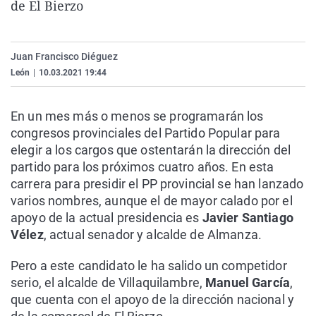
de El Bierzo
La rosa de los vientos
Caso
Extremadura
Virales
Gente viajera
Retornados
Galicia
Televisión
Juan Francisco Diéguez
Como el perro y el gat
Equipo de investigaci
La Rioja
Elecciones
León
|
10.03.2021 19:44
Operación Viuda Negr
Navarra
País Vasco
En un mes más o menos se programarán los
congresos provinciales del Partido Popular para
elegir a los cargos que ostentarán la dirección del
partido para los próximos cuatro años. En esta
carrera para presidir el PP provincial se han lanzado
varios nombres, aunque el de mayor calado por el
apoyo de la actual presidencia es
Javier Santiago
Vélez
, actual senador y alcalde de Almanza.
Pero a este candidato le ha salido un competidor
serio, el alcalde de Villaquilambre,
Manuel García
,
que cuenta con el apoyo de la dirección nacional y