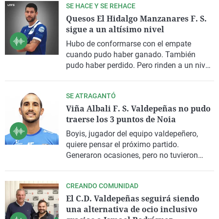
SE HACE Y SE REHACE
poco acierto cara al gol y la próxima
Quesos El Hidalgo Manzanares F. S.
jornada recibe al Quintanar, colíder de
sigue a un altísimo nivel
Primera Autonómica Preferente.
Hubo de conformarse con el empate
cuando pudo haber ganado. También
pudo haber perdido. Pero rinden a un nivel
que es permite plantarle cara a cualquier
equipo. Esta vez ha sido al Palma.
SE ATRAGANTÓ
Hablamos con Raúl Campos.
Viña Albali F. S. Valdepeñas no pudo
traerse los 3 puntos de Noia
Boyis, jugador del equipo valdepeñero,
quiere pensar el próximo partido.
Generaron ocasiones, pero no tuvieron
suerte, mientras que el rival encontró
portería en momentos clave.
CREANDO COMUNIDAD
El C.D. Valdepeñas seguirá siendo
una alternativa de ocio inclusivo