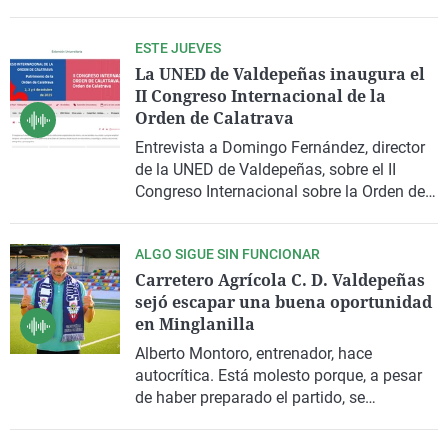
provincia, que no son tan limpios como
aparentan y que suponen un riesgo. El
ESTE JUEVES
viernes, 3 de octubre, a las 19 horas,
La UNED de Valdepeñas inaugura el
estarán en el Auditorio 'Inés Ibáñez Braña'
II Congreso Internacional de la
para ofrecer datos y responder preguntas.
Orden de Calatrava
Entrevista a Domingo Fernández, director
de la UNED de Valdepeñas, sobre el II
Congreso Internacional sobre la Orden de
Calatrava y que se desarrolla entre el 2 y el
4 de octubre.
ALGO SIGUE SIN FUNCIONAR
Carretero Agrícola C. D. Valdepeñas
sejó escapar una buena oportunidad
en Minglanilla
Alberto Montoro, entrenador, hace
autocrítica. Está molesto porque, a pesar
de haber preparado el partido, se
cometieron errores que no tenían que
haber sucedido. El Valdepeñas adolece de