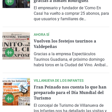
gracias a Ismael Rodríguez
El empresario y fundador de 'Como En
Casa' ha vuelto a comprar 25 abonos, para
que usuarios y familiares de
'Neurodiversos' y de A Down' puedan
asistir al fútbol. Esta acción supone
AHORA SÍ
también un ingreso para el club.
Vuelven los festejos taurinos a
Valdepeñas
Gracias a la empresa Espectáculos
Taurinos Guadiana, el próximo domingo
habrá toros en la Ciudad del Vino. Aníbal
Ruiz, empresario, nos ha hablado de este
festejo, del cartel que contempla y de
VILLANUEVA DE LOS INFANTES
alguna otra sorpresa.
Fran Peinado nos cuenta lo que han
preparado para el Día Mundial del
Turismo
El concejal de Turismo de Villanueva de
los Infantes nos ha detallado las visitas y