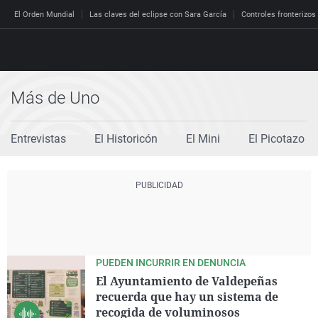
El Orden Mundial
Las claves del eclipse con Sara García
Controles fronterizos
Más de Uno
Directo
Programas
Entrevistas
El Historicón
El Mini
El Picotazo
Podcast
Más de uno
Los Perseguidos
Andalucía
Fútbol
Sociedad
España
Por fin
Malas decisiones
Aragón
Baloncesto
Mundo
Economía
Julia en la onda
Expedientes del más a
Baleares
Tenis
Salud
Deportes
La brújula
El viaje del Guernica
Cantabria
Motor
Cultura
El tiempo
Radioestadio
Invisibles
Cataluña
Ciencia y Tecnología
PUEDEN INCURRIR EN DENUNCIA
Más noticias
El Ayuntamiento de Valdepeñas
Radioestadio noche
Prohibido morirse
Comunidad de Madrid
Gastronomía
recuerda que hay un sistema de
El colegio invisible
Esto no ha pasado
Comunitat Valenciana
Medio ambiente
recogida de voluminosos