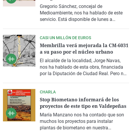
La rosa de los vientos
Caso
Extremadura
Virales
Gregorio Sánchez, concejal de
Medioambiente, nos ha hablado de este
Gente viajera
Retornados
Galicia
Televisión
servicio. Está disponible de lunes a
Como el perro y el gat
Equipo de investigaci
La Rioja
Elecciones
sábado, de forma gratuita. Sólo hay que
llamar al 696 915 564, fijar una hora de
Operación Viuda Negr
Navarra
CASI UN MILLÓN DE EUROS
recogida y bajar los enseres que se quieren
Membrilla verá mejorada la CM-6031
eliminar a la puerta de casa. En el año
País Vasco
a su paso por el núcleo urbano
pasado recibieron 1.196 llamadas.
El alcalde de la localidad, Jorge Navas,
nos ha hablado de esta obra, financiada
por la Diputación de Ciudad Real. Pero no
ha sido el único tema, porque la actualidad
requería de otras cuestión.
CHARLA
Stop Biometano informará de los
proyectos de este tipo en Valdepeñas
María Manzano nos ha contado que son
muchos los proyectos para instalar
plantas de biometano en nuestra