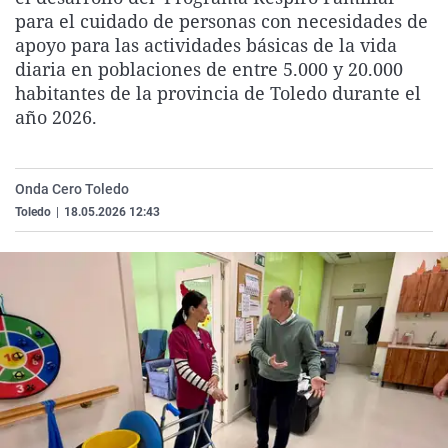
La rosa de los vientos
Caso
Extremadura
Virales
para el cuidado de personas con necesidades de
apoyo para las actividades básicas de la vida
Gente viajera
Retornados
Galicia
Televisión
diaria en poblaciones de entre 5.000 y 20.000
Como el perro y el gat
Equipo de investigaci
La Rioja
Elecciones
habitantes de la provincia de Toledo durante el
año 2026.
Operación Viuda Negr
Navarra
País Vasco
Onda Cero Toledo
Toledo
|
18.05.2026 12:43