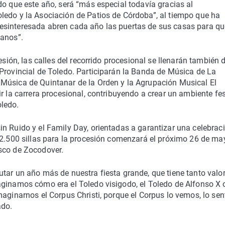
do que este año, será “más especial todavía gracias al
ledo y la Asociación de Patios de Córdoba”, al tiempo que ha
esinteresada abren cada año las puertas de sus casas para qu
danos”.
esión, las calles del recorrido procesional se llenarán también 
Provincial de Toledo. Participarán la Banda de Música de La
Música de Quintanar de la Orden y la Agrupación Musical El
r la carrera procesional, contribuyendo a crear un ambiente fes
ledo.
n Ruido y el Family Day, orientadas a garantizar una celebrac
s 2.500 sillas para la procesión comenzará el próximo 26 de ma
sco de Zocodover.
tar un año más de nuestra fiesta grande, que tiene tanto valo
aginamos cómo era el Toledo visigodo, el Toledo de Alfonso X o
maginarnos el Corpus Christi, porque el Corpus lo vemos, lo se
ado.