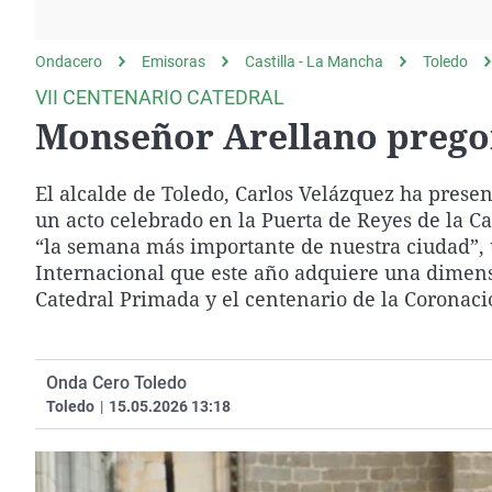
La rosa de los vientos
Caso
Extremadura
Gente viajera
Retornados
Galicia
Ondacero
Emisoras
Castilla - La Mancha
Toledo
Como el perro y el
Equipo de investigación
La Rioja
VII CENTENARIO CATEDRAL
gato
Monseñor Arellano pregon
Operación Viuda
Navarra
Negra
País Vasco
El alcalde de Toledo, Carlos Velázquez ha prese
un acto celebrado en la Puerta de Reyes de la C
“la semana más importante de nuestra ciudad”, u
Internacional que este año adquiere una dimensi
Catedral Primada y el centenario de la Coronaci
Onda Cero Toledo
Toledo
|
15.05.2026 13:18