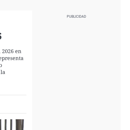
6
i 2026 en
representa
o
 la