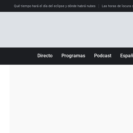
Qué tiempo hará el día del eclipse y dónde habrá nubes
Las horas de locura qu
Directo
Programas
Podcast
Espa
Más de uno
Los Perseguidos
Andalucía
Por fin
Malas decisiones
Aragón
Julia en la onda
Expedientes del más allá
Baleares
La brújula
El viaje del Guernica
Cantabria
Radioestadio
Invisibles
Cataluña
Radioestadio noche
Prohibido morirse
Comunidad de M
El colegio invisible
Esto no ha pasado
Comunitat Vale