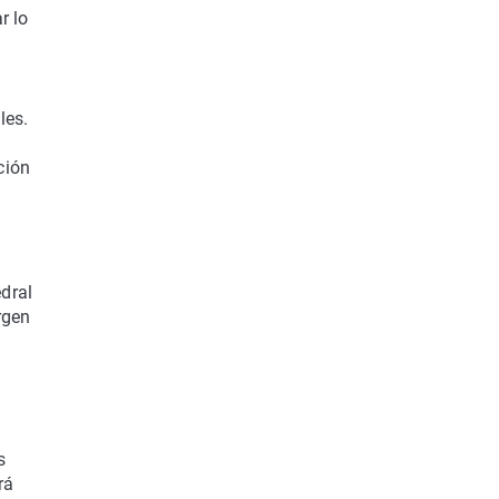
r lo
les.
ción
edral
rgen
s
rá