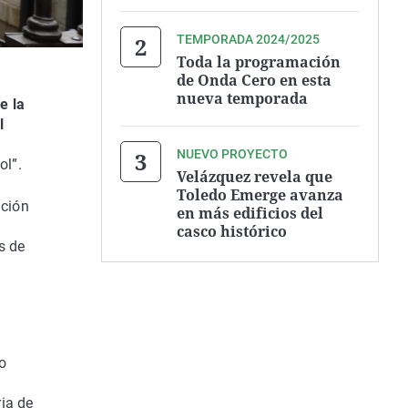
TEMPORADA 2024/2025
Toda la programación
de Onda Cero en esta
nueva temporada
e la
l
NUEVO PROYECTO
ol”.
Velázquez revela que
Toledo Emerge avanza
ación
en más edificios del
,
casco histórico
s de
o
ia de