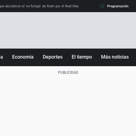
e decidieron el 'no fichaje' de Rodri por el Real Madrid y su 'sí' al Barça
Programación
La llamada de
ña
Economía
Deportes
El tiempo
Más noticias
Fútbol
Sociedad
Baloncesto
Mundo
Tenis
Salud
Motor
Cultura
Ciencia y Tecnología
adrid
Gastronomía
nciana
Medio ambiente