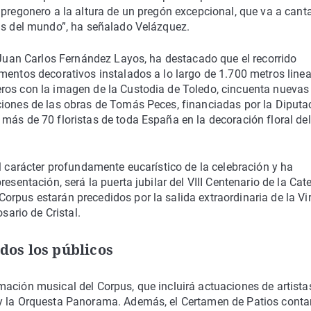
pregonero a la altura de un pregón excepcional, que va a canta
pus del mundo”, ha señalado Velázquez.
, Juan Carlos Fernández Layos, ha destacado que el recorrido
mentos decorativos instalados a lo largo de 1.700 metros linea
ros con la imagen de la Custodia de Toledo, cincuenta nuevas
ciones de las obras de Tomás Peces, financiadas por la Diputa
más de 70 floristas de toda España en la decoración floral del
l carácter profundamente eucarístico de la celebración y ha
esentación, será la puerta jubilar del VIII Centenario de la Cat
rpus estarán precedidos por la salida extraordinaria de la Vi
sario de Cristal.
odos los públicos
ación musical del Corpus, que incluirá actuaciones de artista
 y la Orquesta Panorama. Además, el Certamen de Patios conta