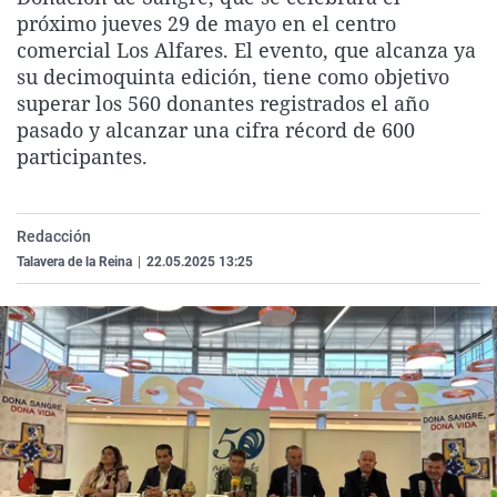
La rosa de los vientos
Caso
Extremadura
Virales
próximo jueves 29 de mayo en el centro
comercial Los Alfares. El evento, que alcanza ya
Gente viajera
Retornados
Galicia
Televisión
su decimoquinta edición, tiene como objetivo
Como el perro y el gat
Equipo de investigaci
La Rioja
Elecciones
superar los 560 donantes registrados el año
pasado y alcanzar una cifra récord de 600
Operación Viuda Negr
Navarra
participantes.
País Vasco
Redacción
Talavera de la Reina
|
22.05.2025 13:25