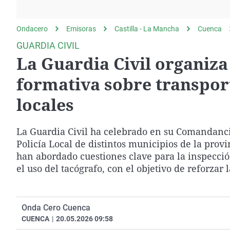
La rosa de los vientos
Caso
Extremadura
Gente viajera
Retornados
Galicia
Ondacero
Emisoras
Castilla - La Mancha
Cuenca
Como el perro y el
Equipo de investigación
La Rioja
GUARDIA CIVIL
gato
La Guardia Civil organiz
Operación Viuda
Navarra
Negra
País Vasco
formativa sobre transport
locales
La Guardia Civil ha celebrado en su Comandanci
Policía Local de distintos municipios de la provi
han abordado cuestiones clave para la inspecció
el uso del tacógrafo, con el objetivo de reforzar 
Onda Cero Cuenca
CUENCA
|
20.05.2026 09:58