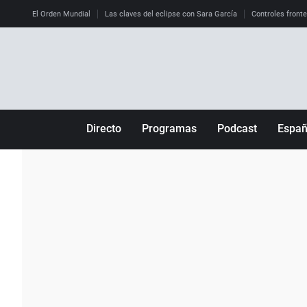
El Orden Mundial
Las claves del eclipse con Sara García
Controles front
Directo
Programas
Podcast
Espa
Más de uno
Los Perseguidos
Andalucía
Por fin
Malas decisiones
Aragón
Julia en la onda
Expedientes del más allá
Baleares
La brújula
El viaje del Guernica
Cantabria
Radioestadio
Invisibles
Cataluña
Radioestadio noche
Prohibido morirse
Comunidad de M
El colegio invisible
Esto no ha pasado
Comunitat Vale