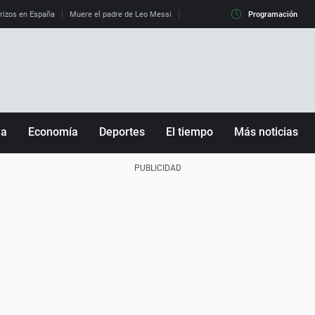
erizos en España
Muere el padre de Leo Messi
La diferencia entre observar el eclip
Programación
ña
Economía
Deportes
El tiempo
Más noticias
Fútbol
Sociedad
Baloncesto
Mundo
Tenis
Salud
Motor
Cultura
Ciencia y Tecnología
adrid
Gastronomía
nciana
Medio ambiente