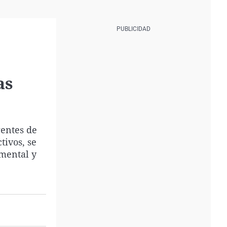
as
gentes de
tivos, se
umental y