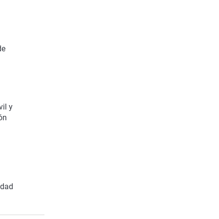
de
il y
ón
idad