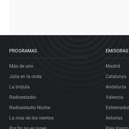
PROGRAMAS
EMISORAS
Más de uno
Madrid
Julia en la onda
Catalunya
La brújula
Andalucía
Radioestadio
Valencia
Radioestadio Noche
Extremadu
La rosa de los vientos
Asturias
Por fin no es lunes
País Vasco