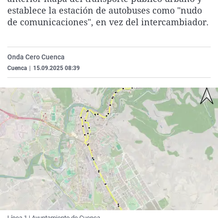
La rosa de los vientos
Caso
Extremadura
Virales
establece la estación de autobuses como "nudo
de comunicaciones", en vez del intercambiador.
Gente viajera
Retornados
Galicia
Televisión
Como el perro y el gat
Equipo de investigaci
La Rioja
Elecciones
Onda Cero Cuenca
Operación Viuda Negr
Navarra
Cuenca
|
15.09.2025 08:39
País Vasco
Línea 1 | Ayuntamiento de Cuenca