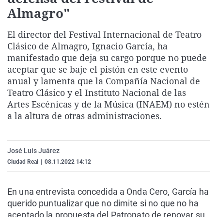
La rosa de los vientos
Caso
Extremadura
Virales
Almagro"
Gente viajera
Retornados
Galicia
Televisión
El director del Festival Internacional de Teatro
Como el perro y el gat
Equipo de investigaci
La Rioja
Elecciones
Clásico de Almagro, Ignacio García, ha
manifestado que deja su cargo porque no puede
Operación Viuda Negr
Navarra
aceptar que se baje el pistón en este evento
País Vasco
anual y lamenta que la Compañía Nacional de
Teatro Clásico y el Instituto Nacional de las
Artes Escénicas y de la Música (INAEM) no estén
a la altura de otras administraciones.
José Luis Juárez
Ciudad Real
|
08.11.2022 14:12
En una entrevista concedida a Onda Cero, García ha
querido puntualizar que no dimite si no que no ha
aceptado la propuesta del Patronato de renovar su